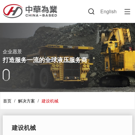
English

企业信息
产品中心
解决方案
新闻资讯
人力资源
联系我们
企业愿景
液压胶管
技术论坛
公司新闻
公司环境
联系方式
企业文化
胶管总成
路面机械
行业动态
岗位招聘
企业愿景
董事长致辞
接头套筒
建设机械
公司掠影
简历投递
打造服务一流的全球液压服务商
荣誉证书
附件类产品
环保设备
视频中心
专利证书
丹佛斯产品
交通运输
节日祝福
伊顿产品
海工装备
首页
/
解决方案
/
建设机械
资料下载
农机
矿业设备
建设机械