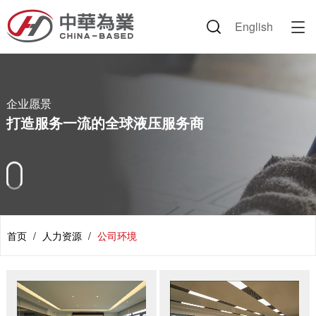
English

企业信息
产品中心
解决方案
新闻资讯
人力资源
联系我们
企业愿景
液压胶管
技术论坛
公司新闻
公司环境
联系方式
企业文化
胶管总成
路面机械
行业动态
岗位招聘
企业愿景
打造服务一流的全球液压服务商
董事长致辞
接头套筒
建设机械
公司掠影
简历投递
荣誉证书
附件类产品
环保设备
视频中心
专利证书
丹佛斯产品
交通运输
节日祝福
伊顿产品
海工装备
首页
/
人力资源
/
公司环境
资料下载
农机
矿业设备