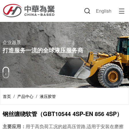
English

企业信息
产品中心
解决方案
新闻资讯
人力资源
联系我们
企业愿景
液压胶管
技术论坛
公司新闻
公司环境
联系方式
企业文化
胶管总成
路面机械
行业动态
岗位招聘
企业愿景
打造服务一流的全球液压服务商
董事长致辞
接头套筒
建设机械
公司掠影
简历投递
荣誉证书
附件类产品
环保设备
视频中心
专利证书
丹佛斯产品
交通运输
节日祝福
伊顿产品
海工装备
首页
/
产品中心
/
液压胶管
资料下载
农机
钢丝缠绕软管（GBT10544 4SP-EN 856 4SP）
矿业设备
主要应用：
用于高负荷工况的超高压管路,适用于安装在磨擦