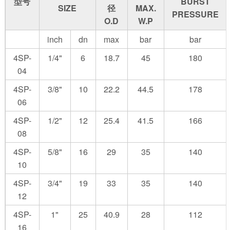
型号
BURST
SIZE
径
MAX.
PRESSURE
O.D
W.P
inch
dn
max
bar
bar
4SP-
1/4"
6
18.7
45
180
04
4SP-
3/8"
10
22.2
44.5
178
06
4SP-
1/2"
12
25.4
41.5
166
08
4SP-
5/8"
16
29
35
140
10
4SP-
3/4"
19
33
35
140
12
4SP-
1"
25
40.9
28
112
16