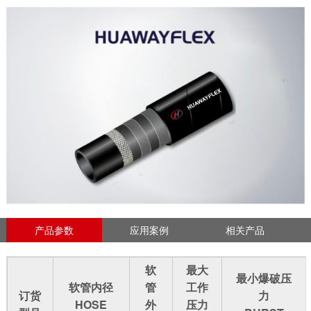
产品参数
应用案例
相关产品
软
最大
最小爆破压
软管内径
管
工作
订货
力
HOSE
外
压力