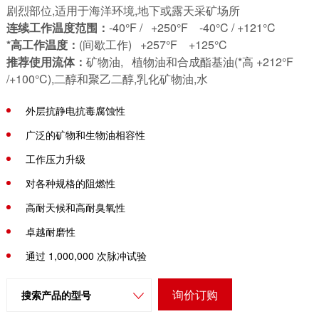
特种设备
剧烈部位,适用于海洋环境,地下或露天采矿场所
连续工作温度范围：
-40°F / +250°F -40°C / +121°C
*高工作温度：
(间歇工作) +257°F +125°C
推荐使用流体：
矿物油, 植物油和合成酯基油(*高 +212°F
/+100°C),二醇和聚乙二醇,乳化矿物油,水
接头：
MF2000® - 万能式
外层抗静电抗毒腐蚀性
内胶层：
耐油合成橡胶
增强层：
4层高抗拉钢丝缠绕
广泛的矿物和生物油相容性
外胶层：
抗臭氧耐热耐天候合成橡胶
工作压力升级
对各种规格的阻燃性
高耐天候和高耐臭氧性
卓越耐磨性
通过 1,000,000 次脉冲试验
询价订购
搜索产品的型号