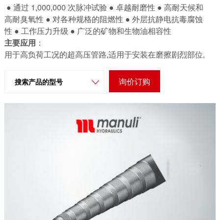
特种设备
● 通过 1,000,000 次脉冲试验 ● 卓越耐磨性 ● 高耐天候和
高耐臭氧性 ● 对各种规格的阻燃性 ● 外层抗静电抗毒腐蚀
性 ● 工作压力升级 ● 广泛的矿物和生物油相容性
主要应用
：
用于高负荷工况的超高压管路,适用于安装在磨擦剧烈部位,
适用于海洋环境,地下或露天采矿场所
连续工作温度范围：
询价订购
搜索产品的型号
-40°F / +250°F -40°C / +121°C
*高工作温度
：
(间歇工作) +257°F +125°C
推荐使用流体
：
矿物油, 植物油和合成酯基油(*高 +212°F /+100°C),二醇和聚
乙二醇,乳化矿物油,水
接头: MF2000® - 万能式
内胶层: 耐油合成橡胶
增强层: 4 层高抗拉钢丝缠绕
外胶层: 抗臭氧耐热耐天候合成橡胶
应用标准: 超过 EN 856 4SP - ISO 3862 4SP
DN16&19：薄外胶层类型，性能超越 EN 856 4SP 和 ISO