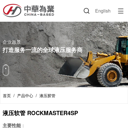
English

企业信息
产品中心
解决方案
新闻资讯
人力资源
联系我们
企业愿景
液压胶管
技术论坛
公司新闻
公司环境
联系方式
企业文化
胶管总成
路面机械
行业动态
岗位招聘
企业愿景
打造服务一流的全球液压服务商
董事长致辞
接头套筒
建设机械
公司掠影
简历投递
荣誉证书
附件类产品
环保设备
视频中心
专利证书
丹佛斯产品
交通运输
节日祝福
伊顿产品
海工装备
首页
/
产品中心
/
液压胶管
资料下载
农机
液压软管 ROCKMASTER4SP
矿业设备
主要性能
：