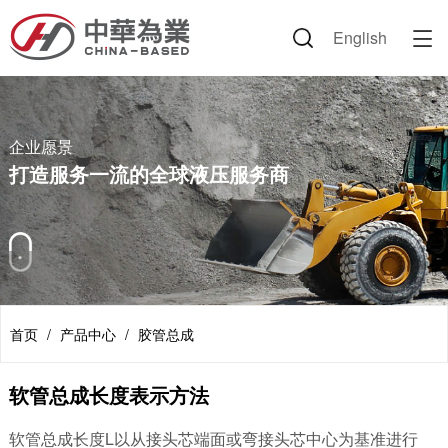
English

企业信息
产品中心
解决方案
新闻资讯
人力资源
联系我们
企业愿景
液压胶管
技术论坛
公司新闻
公司环境
联系方式
企业文化
胶管总成
路面机械
行业动态
岗位招聘
企业愿景
打造服务一流的全球液压服务商
董事长致辞
接头套筒
建设机械
公司掠影
简历投递
荣誉证书
附件类产品
环保设备
视频中心
专利证书
丹佛斯产品
交通运输
节日祝福
伊顿产品
海工装备
首页
/
产品中心
/
胶管总成
资料下载
农机
软管总成长度表示方法
矿业设备
软管总成长度L以从接头芯端面或弯接头芯中心为基准进行