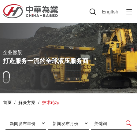
English

企业信息
产品中心
解决方案
新闻资讯
人力资源
联系我们
企业愿景
液压胶管
技术论坛
公司新闻
公司环境
联系方式
企业文化
胶管总成
路面机械
行业动态
岗位招聘
企业愿景
董事长致辞
接头套筒
建设机械
公司掠影
简历投递
打造服务一流的全球液压服务商
荣誉证书
附件类产品
环保设备
视频中心
专利证书
丹佛斯产品
交通运输
节日祝福
伊顿产品
海工装备
首页
/
解决方案
/
技术论坛
资料下载
农机
矿业设备