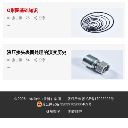
特种设备
O形圈基础知识
点击量：76
分享


...
液压接头表面处理的演变历史
点击量：54
分享


...
© 2026
中华为业（香港）集团
版权所有
苏ICP备17023003号
苏公网安备 32039102000469号
捷瑞数字
|
制作维护