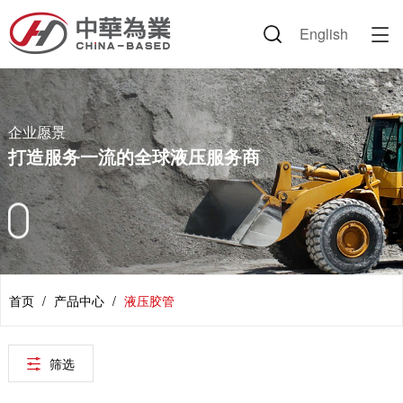
English

企业信息
产品中心
解决方案
新闻资讯
人力资源
联系我们
企业愿景
液压胶管
技术论坛
公司新闻
公司环境
联系方式
企业文化
胶管总成
路面机械
行业动态
岗位招聘
企业愿景
打造服务一流的全球液压服务商
董事长致辞
接头套筒
建设机械
公司掠影
简历投递
荣誉证书
附件类产品
环保设备
视频中心
专利证书
丹佛斯产品
交通运输
节日祝福
伊顿产品
海工装备
首页
/
产品中心
/
液压胶管
资料下载
农机
筛选
矿业设备